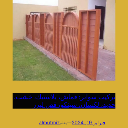
تركيب سواتر: قماش، بلاستيك، خشب،
حديد، لكسان، شينكو، قص ليزر
فبراير 19, 2024
—
almutmiz
بقلم