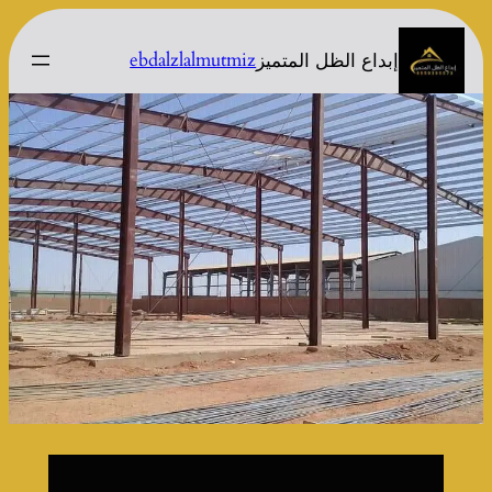
تخطى
إلى
ebdalzlalmutmiz
إبداع الظل المتميز
المحتوى