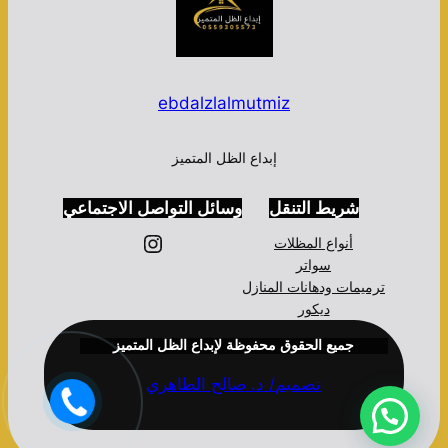
ebdalzlalmutmiz
إبداع الظل المتميز
شريط التنقل
وسائل التواصل الاجتماعي
إنستجرام
أنواع المظلات
سواتر
ترميمات ودهانات المنازل
ديكور
جميع الحقوق محفوظة لإبداع الظل المتميز
تصميم/ د. صالح الطاهري