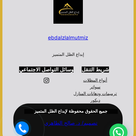
ebdalzlalmutmiz
إبداع الظل المتميز
شريط التنقل
وسائل التواصل الاجتماعي
إنستجرام
أنواع المظلات
سواتر
ترميمات ودهانات المنازل
ديكور
جميع الحقوق محفوظة لإبداع الظل المتميز
تصميم/ د. صالح الطاهري