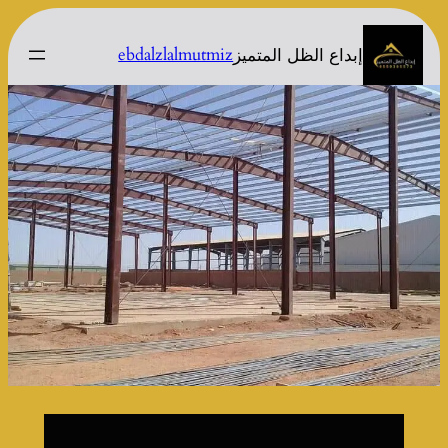
تخطى
إلى
ebdalzlalmutmiz
إبداع الظل المتميز
المحتوى