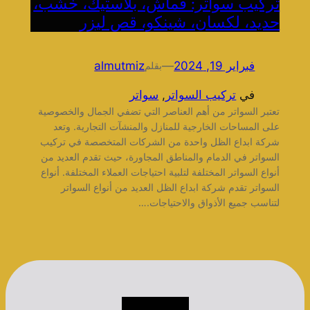
تركيب سواتر: قماش، بلاستيك، خشب،
حديد، لكسان، شينكو، قص ليزر
فبراير 19, 2024
—
almutmiz
بقلم
في
تركيب السواتر
, 
سواتر
تعتبر السواتر من أهم العناصر التي تضفي الجمال والخصوصية
على المساحات الخارجية للمنازل والمنشآت التجارية. وتعد
شركة ابداع الظل واحدة من الشركات المتخصصة في تركيب
السواتر في الدمام والمناطق المجاورة، حيث تقدم العديد من
أنواع السواتر المختلفة لتلبية احتياجات العملاء المختلفة. أنواع
السواتر تقدم شركة ابداع الظل العديد من أنواع السواتر
لتناسب جميع الأذواق والاحتياجات.…