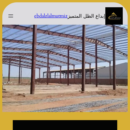
تخطى
إلى
ebdalzlalmutmiz
إبداع الظل المتميز
المحتوى