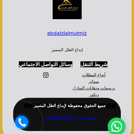
ebdalzlalmutmiz
إبداع الظل المتميز
شريط التنقل
وسائل التواصل الاجتماعي
إنستجرام
أنواع المظلات
سواتر
ترميمات ودهانات المنازل
ديكور
جميع الحقوق محفوظة لإبداع الظل المتميز
تصميم/ د. صالح الطاهري