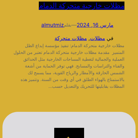
مظلات خارجية متحركة الدمام
مارس 16, 2024
—
almutmiz
بقلم
في
مظلات
, 
مظلات متحركة
مظلات خارجية متحركة الدمام: تنفيذ مؤسسة إبداع الظل
المتميز مقدمة مظلات خارجية متحركة الدمام تعتبر من الحلول
العملية والجمالية لتغطية المساحات الخارجية مثل الحدائق
والفناء والتراسات والمسابح. فهي توفر الحماية من أشعة
الشمس الحارقة والأمطار والرياح القوية، مما يسمح لك
بالاستمتاع بالهواء الطلق في أي وقت من السنة. وتتميز هذه
المظلات بقابليتها للتحريك والتعديل حسب…